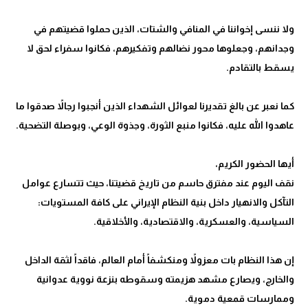
ولا ننسى إخواننا في المنافي والشتات، الذين حملوا قضيتهم في
وجدانهم، وجعلوها محور نضالهم وتفكيرهم، فكانوا سفراء لحق لا
كما نعبر عن بالغ تقديرنا لعوائل الشهداء الذين أنجبوا رجالاً صدقوا ما
نقف اليوم عند مفترق حاسم من تاريخ قضيتنا، حيث تتسارع عوامل
التآكل والانهيار داخل بنية النظام الإيراني على كافة المستويات:
إن هذا النظام بات معزولاً ومنكشفاً أمام العالم، فاقداً لثقة الداخل
والخارج، ويصارع مشهد هزيمته وسقوطه بنزعة نووية عدوانية