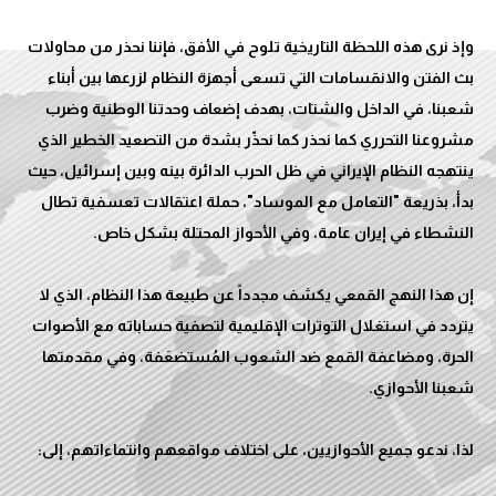
وإذ نرى هذه اللحظة التاريخية تلوح في الأفق، فإننا نحذر من محاولات
بث الفتن والانقسامات التي تسعى أجهزة النظام لزرعها بين أبناء
شعبنا، في الداخل والشتات، بهدف إضعاف وحدتنا الوطنية وضرب
مشروعنا التحرري كما نحذر كما نحذّر بشدة من التصعيد الخطير الذي
ينتهجه النظام الإيراني في ظل الحرب الدائرة بينه وبين إسرائيل، حيث
بدأ، بذريعة "التعامل مع الموساد"، حملة اعتقالات تعسفية تطال
إن هذا النهج القمعي يكشف مجدداً عن طبيعة هذا النظام، الذي لا
يتردد في استغلال التوترات الإقليمية لتصفية حساباته مع الأصوات
الحرة، ومضاعفة القمع ضد الشعوب المُستضعَفة، وفي مقدمتها