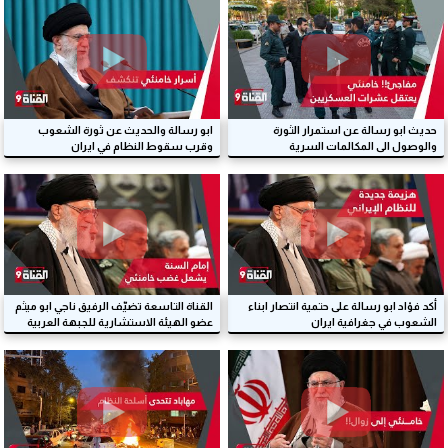
حديث ابو رسالة عن استمرار الثورة
ابو رسالة والحديث عن ثورة الشعوب
والوصول الى المكالمات السرية
وقرب سقوط النظام في ايران
للمسؤولين الايرانيين
أكد فؤاد ابو رسالة على حتمية انتصار ابناء
القناة التاسعة تضيّف الرفيق ناجي ابو ميثم
الشعوب في جغرافية ايران
عضو الهيئة الاستشارية للجبهة العربية