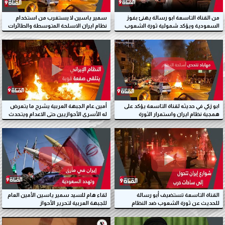
من القناة التاسعة ابو رسالة يهنئ بفوز
سمير ياسين لا يستغرب من استخدام
السعودية ويؤكد شمولية ثورة الشعوب
نظام ايران الاسلحة المتوسطة والطائرات
في ايران
ضد الثوار
ابو زكي في حديثه لقناة التاسعة يؤكد على
أمين عام الجبهة العربية يشرح ما يتعرض
همجية نظام ايران واستمرار الثورة
له الأسرى الأحوازيين حتى الاعدام ويتحدث
عن الثورة في ايران
القناة التاسعة تستضيف أبو رسالة
لقاء هام للسيد سمير ياسين الأمين العام
للحديث عن ثورة الشعوب ضد النظام
للجبهة العربية لتحرير الأحواز
الايراني