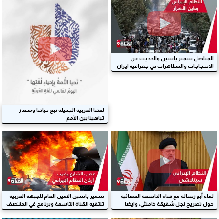
المناضل سمير ياسين والحديث عن
الاحتجاجات والمظاهرات في جغرافية ايران
لغتنا العربية الجميلة نبع حياتنا ومصدر
تباهينا بين الأمم
لقاء أبو رسالة مع قناة التاسعة الفضائية
سمير ياسين الامين العام للجبهة العربية
حول تصريح نجل شقيقة خامنئي، وايضا
تلتقيه القناة التاسعة وبرنامج في المنتصف
حول الثورة الإيرانية