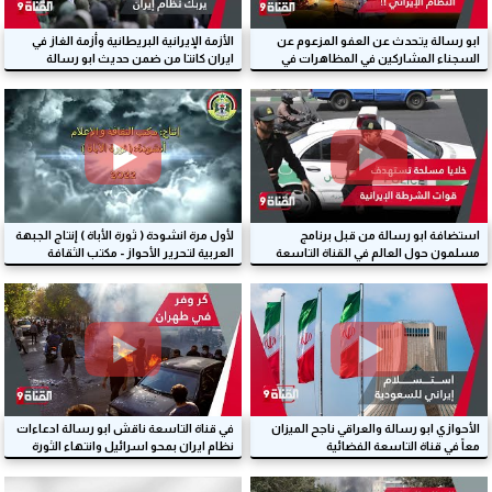
ابو رسالة يتحدث عن العفو المزعوم عن
الأزمة الإيرانية البريطانية وأزمة الغاز في
السجناء المشاركين في المظاهرات في
ايران كانتا من ضمن حديث ابو رسالة
ايران
#صوت_الأحواز
#الجبهة_العربية_لتحرير_الأحواز
استضافة ابو رسالة من قبل برنامج
لأول مرة انشودة ( ثورة الأباة ) إنتاج الجبهة
مسلمون حول العالم في القناة التاسعة
العربية لتحرير الأحواز - مكتب الثقافة
الفضائية
والإعلام
الأحوازي ابو رسالة والعراقي ناجح الميزان
في قناة التاسعة ناقش ابو رسالة ادعاءات
معاً في قناة التاسعة الفضائية
نظام ايران بمحو اسرائيل وانتهاء الثورة