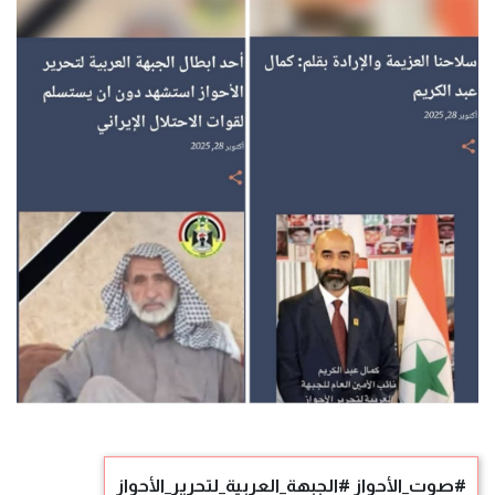
#صوت_الأحواز #الجبهة_العربية_لتحرير_الأحواز