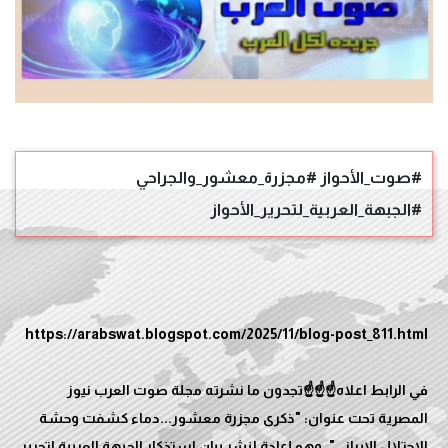
#صوت_الأحواز #مجزرة_معشور_والجراحي
#الجبهة_العربية_لتحرير_الأحواز
في الرابط اعلاه☝️☝️☝️تجدون ما نشرته مجلة صوت العرب نيوز
المصرية تحت عنوان: "ذكرى مجزرة معشور...دماء كشفت وحشة
الاحتلال الإيراني"، وهو إعادة لنشر بيان استذكار الجبهة العربية لتحرير