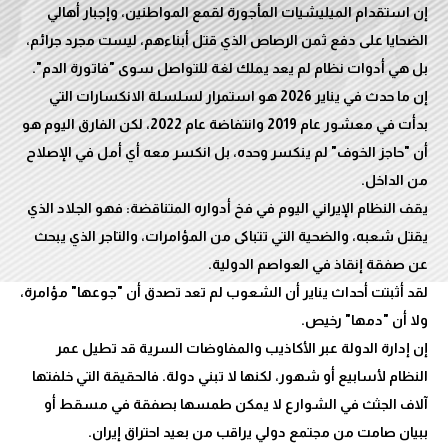
إن استقدام الميليشيات المأجورة لقمع المواطنين، وإجبار أهالي
الضحايا على دفع ثمن الرصاص الذي قتل أبناءهم، ليست مجرد جرائم،
إن ما حدث في يناير 2026 هو استمرار لسلسلة الانكسارات التي
بدأت في معشور عام 2019 وانتفاضة عام 2022، لكن الفارق اليوم هو
أن "حاجز الخوف" لم ينكسر وحده، بل انكسر معه أي أمل في الإصلاح
يقف النظام الإيراني اليوم في فخ أدواره المتناقضة: فهو الجلاد الذي
يقتل شعبه، والضحية التي تتباكى من المؤامرات، والتاجر الذي يبحث
لقد أثبتت أحداث يناير أن الشعوب لم تعد تصدق أن "جوعها" مؤامرة،
إن إدارة الدولة عبر الأكاذيب والمفاوضات السرية قد تطيل عمر
النظام لأسابيع أو شهور، لكنها لا تبني دولة. فالحقيقة التي خلفتها
آلاف الجثث في الشوارع لا يمكن طمسها بصفقة في مسقط أو
ببيان صامت من مجتمع دولي يراقب من بعيد احتراق إيران.