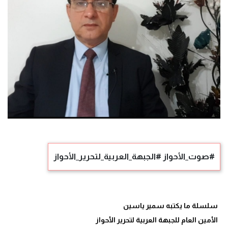
#صوت_الأحواز #الجبهة_العربية_لتحرير_الأحواز