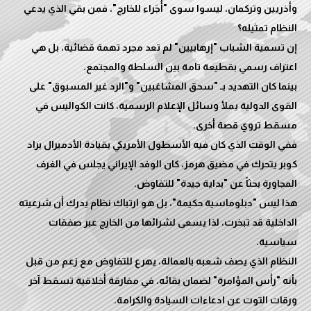
وأذريين وتركمان، ليسوا سوى "أُجَراء للخارج"، فمن بقي الذي يدعي
إن تسمية الشباب "إرهابيين" لم تعد مجرد تهمة قضائية، بل هي
بينما كان التهديد بـ "سحق المشاغبين" و"الرد غير المسبوق" على
القوى الدولية يملأ وسائل الإعلام الرسمية، كانت الكواليس في
ففي الوقت الذي كان فيه الأسطول الأمريكي بقيادة الأدميرال براد
كوبر يتحرك في مضيق هرمز، كان الوفد الإيراني يجلس في الغرف
هذا ليس "دبلوماسية حكيمة"، بل هو ارتباك نظام يدرك أن شرعيته
الداخلية قد تبخرت، لذا يسعى لشرائها من الخارج عبر صفقات
النظام الذي يصف شعبه بالعمالة، يهرع للتفاوض مع زعم من قبل
بأنه "رأس المؤامرة" لضمان بقائه، في مفارقة أخلاقية تسقط آخر