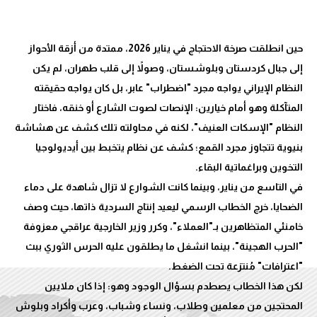
حين انطلقت صرخة الاحتجاج في يناير 2026، ممتدة من أزقة الأحواز
إلى جبال كردستان وبلوشستان، وصولاً إلى قلب طهران، لم يكن
النظام الإيراني يواجه مجرد "اضطراب" عابر، بل كان يواجه حقيقته
المتآكلة وهو أمام خيارين: الإنصات لصوت الشارع أو خنقه، فاختار
النظام "الإسكات العنيف"، لكنه في محاولته تلك كشف عن هشاشة
بنيوية تتجاوز مجرد القمع؛ كشف عن نظام يتخبط بين أيديولوجيا
في التاسع من يناير، وبينما كانت الشوارع لا تزال شاهدة على دماء
الضحايا، خرج الخطاب الرسمي ليعيد إنتاج السردية ذاتها، حيث وصف
خامنئي المتظاهرين بـ"العملاء"، وكرر وزير الخارجية عراقجي معزوفة
"الحرب الهجينة"، بينما انشغل ما يطلقون عليه الحرس الثوري ببث
لكن هذا الخطاب يصطدم بسؤال الوجود وهو: إذا كان ملايين
المحتجين من معلمين وطلاب، ونساء وشباب، وعرب وأكراد وبلوش