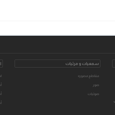
سمعیات و مرئیات
ا
مقاطع مصوره
اح
صور
أخ
صوتیات
أخ
أخ