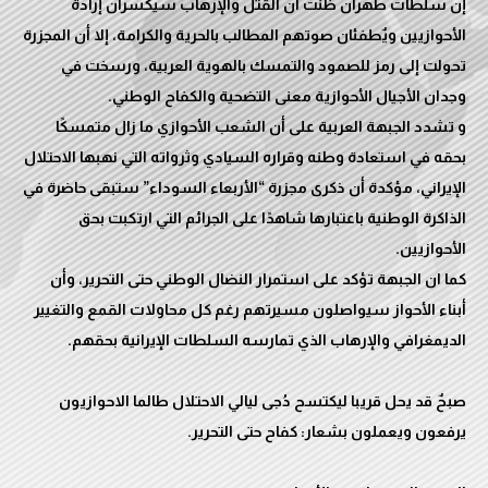
إن سلطات طهران ظنت أن القتل والإرهاب سيكسران إرادة
الأحوازيين ويٌطفئان صوتهم المطالب بالحرية والكرامة، إلا أن المجزرة
تحولت إلى رمز للصمود والتمسك بالهوية العربية، ورسخت في
و تشدد الجبهة العربية على أن الشعب الأحوازي ما زال متمسكًا
بحقه في استعادة وطنه وقراره السيادي وثرواته التي نهبها الاحتلال
الإيراني، مؤكدة أن ذكرى مجزرة “الأربعاء السوداء” ستبقى حاضرة في
الذاكرة الوطنية باعتبارها شاهدًا على الجرائم التي ارتكبت بحق
كما ان الجبهة تؤكد على استمرار النضال الوطني حتى التحرير، وأن
أبناء الأحواز سيواصلون مسيرتهم رغم كل محاولات القمع والتغيير
صبحٌ قد يحل قريبا ليكتسح دُجى ليالي الاحتلال طالما الاحوازيون