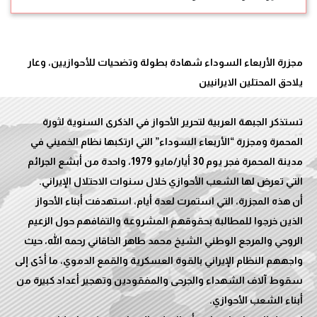
مجزرة الأربعاء السوداء شهادة بطولة وتضحيات للأحوازيين، وعار
تستذكر الجبهة العربية لتحرير الأحواز في الذكرى السنوية لثورة
المحمرة ومجزرة “الأربعاء السوداء” التي ارتكبها نظام الخميني في
مدينة المحمرة فجر يوم 30 أيار/مايو 1979، واحدة من أبشع الجرائم
أن هذه المجزرة، التي استمرت لعدة أيام، استهدفت أبناء الأحواز
الذين خرجوا للمطالبة بحقوقهم المشروعة والتفافهم حول الزعيم
الروحي والمرجع الوطني الشيخ محمد طاهر الخاقاني رحمه الله، حيث
واجههم النظام الإيراني بالقوة العسكرية والقمع الدموي، ما أدّى إلى
سقوط آلاف الشهداء والجرحى والمفقودين وتهجير أعداد كبيرة من