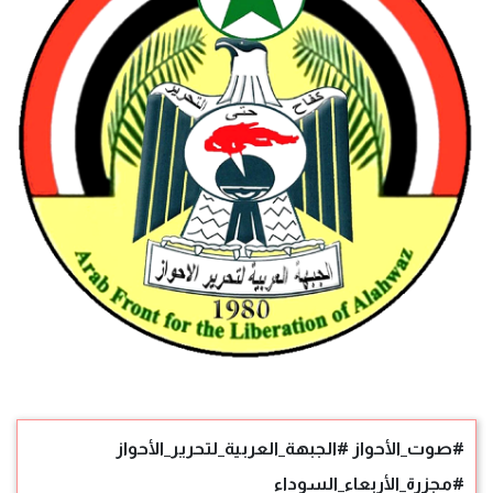
#صوت_الأحواز #الجبهة_العربية_لتحرير_الأحواز
#مجزرة_الأربعاء_السوداء