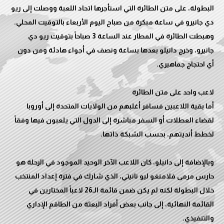
البطولة، على متن الطائرة التي استأجرها اتحاد اللعبة ووصلت إلى ريو
وهبطت الطائرة في المطار عند الساعة 3 صباحاً بتوقيت ريو دي
جانيرو، وخرج دانيلو بعدها بساعة ونصف في أجواء هادئة ومن دون
أما بقية اللاعبين فسافر أغلبهم من الولايات المتحدة إلى أوروبا
لقضاء العطلات أو السفر مباشرة إلى الدول التي يلعبون فيها وفقاً
وبالإضافة إلى دانيلو، كان اللاعب الآخر الوحيد الموجود في الرحلة هو
حارس مرمى فلامنغو ليو نانيتي، الذي شارك في فترة إعداد المنتخب
خلال البطولة لكنه لم يكن ضمن قائمة الـ26 لاعباً المختارين في
القائمة النهائية، إلى جانب بعض أفراد البعثة من الطاقم الإداري