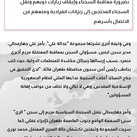
بضرورة معاقبة السجناء وإيقاف زيارات ذويهم ونقل
السجناء المحتجين إلى زنزانات انفرادية ومنعهم من
الاتصال بأسرهم.
وفي وثيقة أخرى نشرتها مجموعة "عدالة علي"، يأمر علي جهارمحالي،
مدير سجن ايفين، مسؤولي السجن بمعاقبة المعتقلة مريم أكبري
منفرد، بسبب إرسالها رسائل مناشدة للمنظمات الدولية، حيث كتب
يخاطب رئيس أمن سجون محافظة طهران قائلا: "لدى التحقيق في
جناح النساء، أعلنت السجينة عداءها العلني لنظام الجمهورية
الإسلامية المقدس، وهي لا تبالي ولا تخاف من عواقب إهانة
وأمر جهارمحالي بنقل السجينة السياسية مريم إلى سجن " الري"
سيئ السمعة الواقع جنوب العاصمة طهران كإجراء عقابي.كما
سربت المجموعة وثيقتين تكشفان حالة المخرج المعتقل محمد نوري