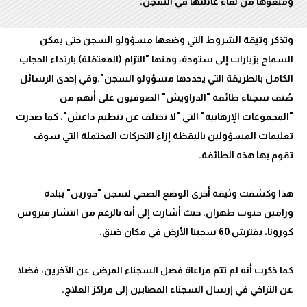
وتذكر وثيقة الشروط التي وضعها مسؤولو السجن حتى يمكن
السماح بزيارات إلى ستودة، ومنها "التزام (المعتقلة) بارتداء الحجاب
الكامل بالطريقة التي يحددها مسؤولو السجن".وفي إحدى الرسائل
صُنف سجناء طائفة "الدراويش" الصوفيون على أنهم من
"المجموعات الإرهابية" التي "لا تختلف عن تنظيم داعش"، كما صدرت
تعليمات المسؤولين باليقظة إزاء التحركات المحتملة التي سوف
هذا وكشفت وثيقة أخرى الوضع الصحي لسجن "خورين" ببلدة
ورامين جنوب طهران، حيث أشارت إلى أنه بالرغم من انتشار فيروس
كما ذكرت أنه لم تتم مراعاة فصل السجناء المرضى عن الآخرين، فضلا
عن التراخي في إرسال السجناء المصابين إلى مراكز العلاج.