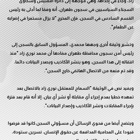
زاد، وجاء في إحداها، وهي موجهة إلى دائرة التفتيش وشكاوى
السجناء السياسيين في سجون طهران، أنه وفقا لما أدلى به رئيس
القسم السادس في السجن، فإن المخرج "لا يزال مستمرا في إضرابه
وتشير وثيقة أخرى وجهها محمدي، المسؤول السابق بالسجن إلى
رئيس أمن سجون محافظة طهران مفادها أن محمد نوري زاد "منذ
انتقاله إلى هذا السجن، وهو ينشر الأكاذيب ويصدر البيانات دائما،
ويفيد نص في الوثيقة "السماح للمعتقل نوري زاد بالاتصال بعد
تعهده خطيا بعدم إجراء أي مقابلة أو نشر أي بيان، إلا أنه قام بعد فترة
ويتضح أيضا من فحوي الرسائل أن مسؤولي السجن كانوا قد فرضوا
قيودا على المحامية المدافعة عن حقوق الإنسان، نسرين ستودة،