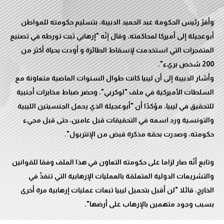
وأقرّ رئيس الحكومة عبد الحميد الدبيبة، بتسليم حكومته للمواطن
أبوعجيلة إلى أميركا لمحاكمته، وقال إنّه "إرهابي ثبت تورطه في تصنيع
المتفجرات التي استخدمت لإسقاط الطائرة و أودت بحياة أكثر من
وأشار الدبيبة إلى أن ليبيا كانت طوال السنوات الماضية متعاونة مع
السلطات الأميركية في ملف "لوكربي"، وحضر ضباط مخابرات أجنبية
للتحقيق في ليبيا، مؤكدّا أن "أبوعجيلة الذي يحمل الجنسيتين الليبية
والتونسية ورد اسمه في التحقيقات قبل عامين، حتى قبل مجيء
وتابع أنّه صار لزاما على حكومته التعاون في هذا الملف وفقا للقوانين
والتشريعات الدولية المتعلقة بالعمليات الإرهابية التي تنفذّ في
الخارج، قائلا "لن أقبل بتحميل ليبيا تبعات عمليات إرهابية مرة أخرى
بسبب وجود متهمين بالإرهاب على أرضها".