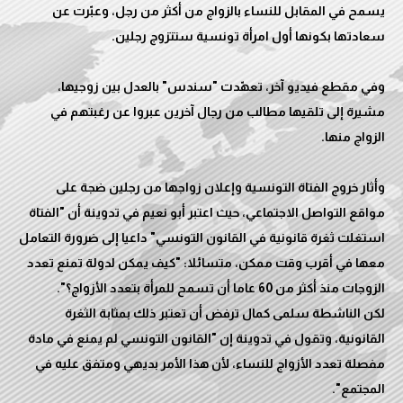
يسمح في المقابل للنساء بالزواج من أكثر من رجل، وعبّرت عن
وفي مقطع فيديو آخر، تعهّدت "سندس" بالعدل بين زوجيها،
مشيرة إلى تلقيها مطالب من رجال آخرين عبروا عن رغبتهم في
وأثار خروج الفتاة التونسية وإعلان زواجها من رجلين ضجة على
مواقع التواصل الاجتماعي، حيث اعتبر أبو نعيم في تدوينة أن "الفتاة
استغلت ثغرة قانونية في القانون التونسي" داعيا إلى ضرورة التعامل
معها في أقرب وقت ممكن، متسائلا: "كيف يمكن لدولة تمنع تعدد
لكن الناشطة سلمى كمال ترفض أن تعتبر ذلك بمثابة الثغرة
القانونية، وتقول في تدوينة إن "القانون التونسي لم يمنع في مادة
مفصلة تعدد الأزواج للنساء، لأن هذا الأمر بديهي ومتفق عليه في