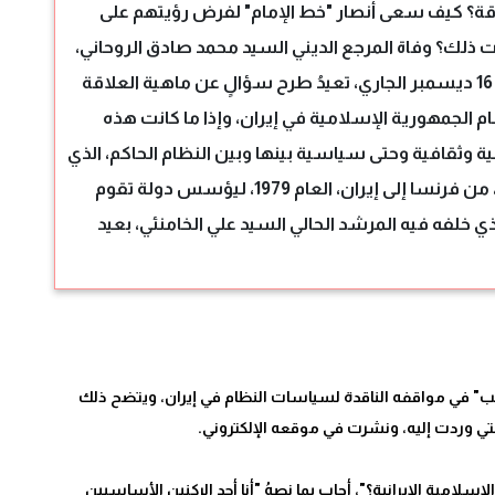
العلاقة؟ كيف سعى أنصار "خط الإمام" لفرض رؤيتهم على
ذلك؟ وفاة المرجع الديني السيد محمد صادق الروحاني،
الذي غيبه الموتُ في مدينة قم الإيرانية، الجمعة 16 ديسمبر الجاري، تعيدُ طرح سؤالٍ عن ماهية العلاقة
 الجمهورية الإسلامية في إيران، وإذا ما كانت هذه
ية وثقافية وحتى سياسية بينها وبين النظام الحاكم، الذي
دشنته عودة السيد روح الله الموسوي الخميني، من فرنسا إلى إيران، العام 1979، ليؤسس دولة تقوم
ذي خلفه فيه المرشد الحالي السيد علي الخامنئي، بعيد