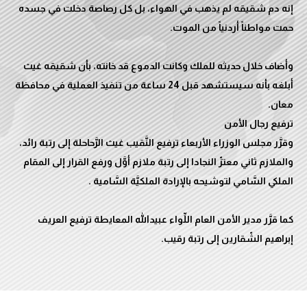
إنه دم شقيقه لم يذهب في الهواء، بل كل رصاصة دخلت في جسده
وأضاف خلال حديثه للملك وكانت الدموع قد خانته، بأن شقيقه غيث
أبلغه بأنه سيستشهد قبل 24 ساعة من تنفيذ العملية في محافظة
وقرَّر مجلس الوزراء الأربعاء ترفيع النَّقيب غيث الرَّحاحلة إلى رتبة رائد،
والملازم ثاني معتزّ النجادا إلى رتبة ملازم أوَّل ورفع القرار إلى المقام
كما قرَّر مدير الأمن العام اللِّواء عبيدالله المعايطة ترفيع العريف