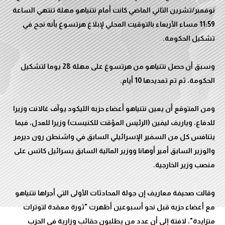
نوفمبر/تشرين الثاني الماضي كانت أمام نتنياهو مهلة تنتهي الساعة
11:59 مساء الأربعاء بالتوقيت المحلي لإبلاغ هرتسوغ بأنه نجح في
وسبق أن حصل نتنياهو من هرتسوغ على مهلة 28 يوما لتشكيل
ومن المتوقع أن يعين نتنياهو أعضاء حزبه الليكود يوآف غالانت وزيرا
للدفاع، وياريف ليفين (الرئيس المؤقت للكنيست) وزيرا للعدل، فيما
يتنافس كل من السفير الإسرائيلي السابق في واشنطن رون ديرمر
والوزير السابق أمير أوهانا ووزير المالية السابق يسرائيل كاتس على
وقالت صحيفة معاريف إن جولة المحادثات الأولى التي أجراها نتنياهو
مع أعضاء حزبه قبل نحو أسبوعين أظهرت "ثورة معقدة لتوترات
متزايدة"، لافتة إلى أن عدد من يطلبون حقائب وزارية في الحزب