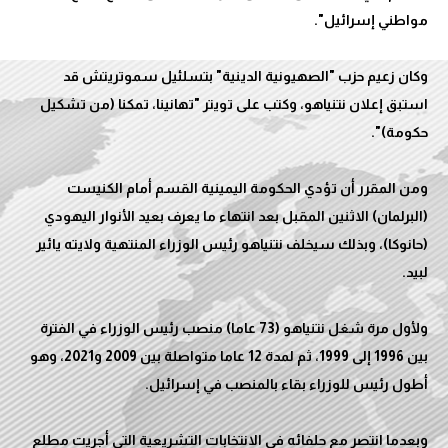
وكان زعيم حزب "الصهيونية الدينية" بتسلئيل سموتريتش قد
استبق إعلان نتنياهو، وكتب على تويتر "تهانينا، تمكنا (من تشكيل
ومن المقرر أن تؤدي الحكومة اليمينية القسم أمام الكنيست
(البرلمان) الاثنين المقبل بعد انتهاء ما يعرف بعيد الأنوار اليهودي
(حانوكا)، وبذلك سيخلف نتنياهو رئيس الوزراء المنتهية ولايته يائير
ولأول مرة شغل نتنياهو (73 عاما) منصب رئيس الوزراء في الفترة
بين 1996 إلى 1999، ثم لمدة 12 عاما متواصلة بين 2009 و2021، وهو
وبعدما انتصر مع حلفائه في الانتخابات التشريعية التي أجريت مطلع