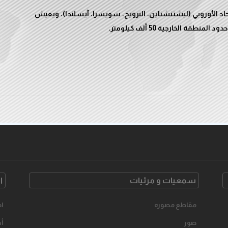
 بينها 4 دول من خارج الاتحاد الأوروبي (ليشتنشتاين، النرويج، سويسرا، آيسلندا)، ويعيش
سمعیات و مرئیات
ا
مقاطع مصوره
اح
صور
أخ