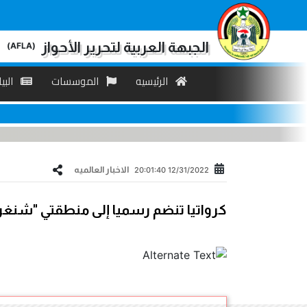
الجبهة العربية لتحرير الأحواز
(AFLA)
الرئیسیه
الموسسات
البی
الاخبار العالمیه
12/31/2022 20:01:40
كرواتيا تنضم رسميا إلى منطقتي "شنغن" و"اليورو