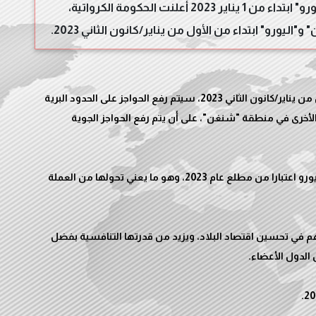
كرواتيا تنضم رسميا إلى منطقتي "شنغن" و"اليورو" ابتداء من 1 يناير 2023 أعلنت الحكومة الكرواتية،
ليورو" ابتداء من الأول من يناير/كانون الثاني 2023.
وأعلنت الحكومة الكرواتية -في بيان- أنه ابتداء من الأول من يناير/كانون الثاني 2023، سيتم رفع الحواجز على الحدود البرية
 الأخرى في منطقة "شنغن"، على أن يتم رفع الحواجز الجوية
وفي السياق نفسه، ستنضم كرواتيا أيضا إلى منطقة اليورو اعتبارا من مطلع عام 2023، وهو ما يعني تحولها من العملة
 في تحسين اقتصاد البلاد، ويزيد من قدرتها التنافسية بفضل