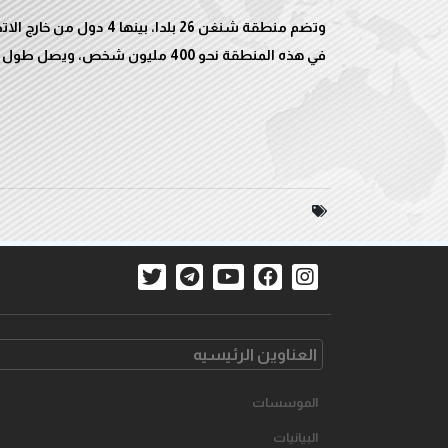
وتضم منطقة شنغن 26 بلدا،
في هذه المنطقة نحو 400 مليون شخص، ويصل طول حدود المنطقة الخارجية 50 ألف كيلومتر.
العناوین الرئیسیه
الموسسات
البیانیات