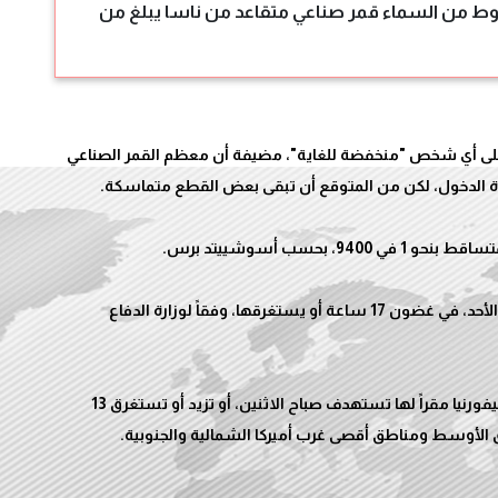
ط من السماء قمر صناعي متقاعد من ناسا يبلغ من
على أي شخص "منخفضة للغاية"، مضيفة أن معظم القمر الصناعي
ومن المتوقع أن يسقط القمر الصناعي العلمي، مساء الأحد، في غضون 17 ساعة أو يستغرقها، وفقاً لوزارة الدفاع
مع ذلك، فإن شركة إيروسبيس كورب التي تتخذ من كاليفورنيا مقراً لها تستهدف صباح الاثنين، أو تزيد أو تستغرق 13