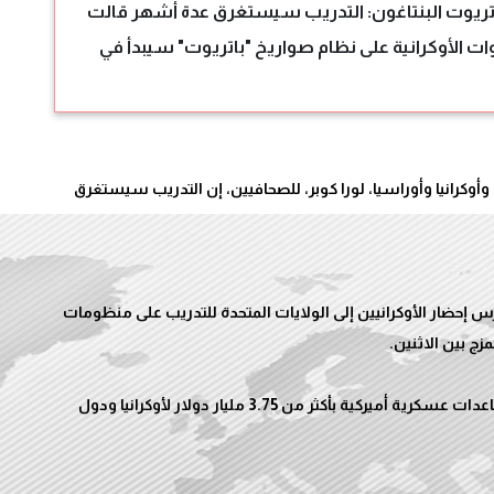
لباتريوت البنتاغون: التدريب سيستغرق عدة أشهر قالت
لقوات الأوكرانية على نظام صواريخ "باتريوت" سيبدأ في
أوكرانيا وأوراسيا، لورا كوبر، للصحافيين، إن التدريب سيستغرق
 إحضار الأوكرانيين إلى الولايات المتحدة للتدريب على منظومات
وكانت واشنطن قد أعلنت أمس الجمعة، عن حزمة مساعدات عسكرية أميركية بأكثر من 3.75 مليار دولار لأوكرانيا ودول