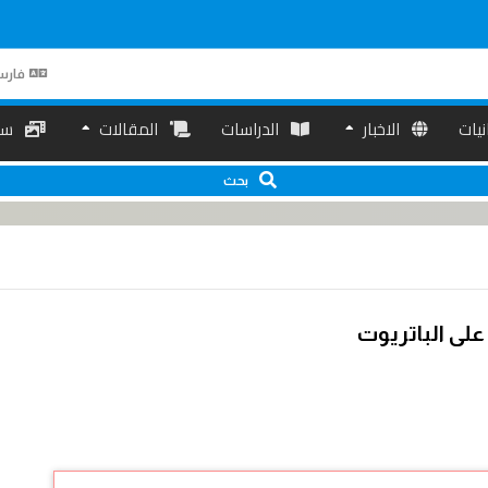
فارس
انیات
الاخبار
الدراسات
المقالات
سم
بحث
على الباتريوت