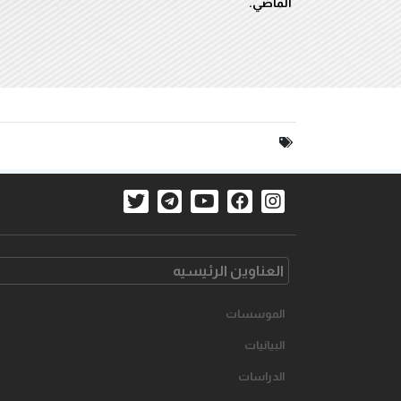
الماضي.
العناوین الرئیسیه
الموسسات
البیانیات
الدراسات