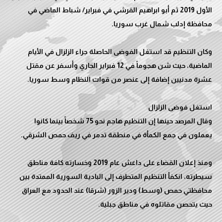
الأول 2019 ثم أبو ابراهيم القرشي في فبراير/ شباط الماضي في
وكان التنظيم قد استغل الفوضى الحاصلة جراء الزلزال في الأيام
الماضية، حيث شن هجوماً في 12 فبراير الجاري وأسفر عن مقتل
وقال المرصد حينها إن التنظيم هاجم نحو 75 شخصاً بينما كانوا
ومنذ إعلان القضاء على داعش عام 2019 وخسارته كافة مناطق
سيطرته، انكفأ التنظيم المتطرف إلى البادية السورية الممتدة بين
محافظتي حمص (وسط) ودير الزور (شرقا) عند الحدود مع العراق