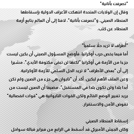
وقال إن الولايات المتحدة انتهكت الأعراف الدولية بإسقاطها
المنطاد الصيني، و"تصرفت بأنانية"، لافتا إلى أن العالم يتابع أزمة
أما فيما يخص حرب أوكرانيا، فأوضح المسؤول الصيني أن بكين ليست
جزءا من الأزمة في أوكرانيا "لكنها لن تبقى مكتوفة الأيدي"، مشيرا
وعن الملف الأهم لبكين، أكد أن "تايوان هي جزء من الصين ولم تكن
أبدا بلدا ولن تكون بلدا في المستقبل"، مضيفا أن الصين ليست من
يريد تغيير الوضع القائم ولكن القوات التايوانية هي "قوات انفصالية"
وكان الجيش الأميركي قد أسقط في الرابع من فبراير قبالة سواحل