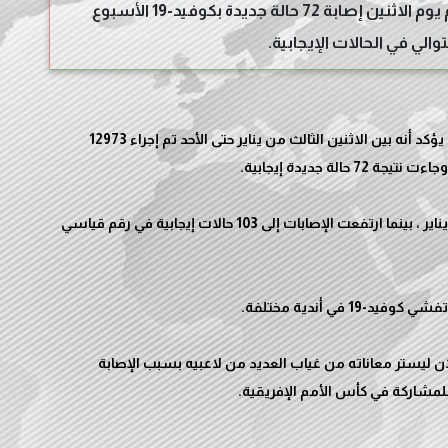
أعلنت رابطة الدوري الإنجليزي الممتاز لكرة القدم يوم الاثنين إصابة 72 حالة جديدة بكوفيد-19 الأسبوع
الي في الحالات الإيجابية.
وقال الدوري في بيان: يمكن للدوري الإنجليزي الممتاز أن يؤكد أنه بين الاثنين الثالث من يناير حتى الأحد تم إجراء 12973
وسجل الدوري 94 حالة بين 27 ديسمبر وحتى الثاني من يناير ، بينما ارتفعت الإصابات إلى 103 حالات إيجابية في رقم قياسي
ن ليستر معاناته من غياب العديد من لاعبيه بسبب الإصابة
لمشاركة في كأس الأمم الإفريقية.