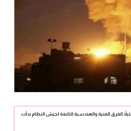
ائيل تستهدف قلب دمشق.. وسقوط 15 قتيلاً الفرق الفنية والهندسية التابعة لجيش النظام بدأت