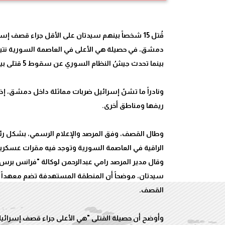
قُتل 15 شخصاً بينهم سيدتان على الأقل جراء قصف إس
دمشق، في حصيلة هي الأعلى في العاصمة السورية نتيجة
ونادراً ما تشنّ إسرائيل ضربات مماثلة داخل دمشق، إ
وطال القصف، وفق المرصد والإعلام الرسمي، بشكل ر
سيدتان، موضحاً أن المنطقة المستهدفة تضم معهداً ثقا