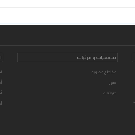
سمعیات و مرئیات
ا
مقاطع مصوره
اح
صور
أخ
صوتیات
أخ
أخ