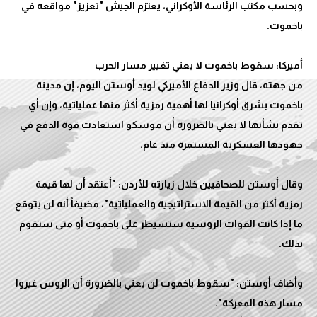
وبحسب مكتب الرئاسة الأوكراني، يعتزم الجيش "تعزيز" مواقعه في
من جهته، قال وزير الدفاع الأميركي لويد أوستن اليوم، إن مدينة
باخموت بشرق أوكرانيا لها أهمية رمزية أكثر منها عملياتية، وإن أي
تقدم بشأنها لا يعني بالضرورة أن موسكو استعادت قوة الدفع في
وقال أوستن للصحافيين خلال زيارته للأردن: "أعتقد أن لها قيمة
رمزية أكثر من القيمة الاستراتيجية والعملياتية"، مضيفاً أنه لن يتوقع
ما إذا كانت القوات الروسية ستسيطر على باخموت أو متى ستقوم
وأضاف أوستن: "سقوط باخموت لن يعني بالضرورة أن الروس غيروا