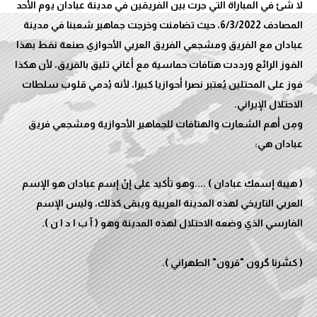
لا شئ في المباراة التي جرت بين الفريقين في مدينة عبادان يوم الأحد
المصادف 6/3/2022، حيث تضامنت وخرجت جماهير شعبنا في مدينة
عبادان مع الفريق ومشجعي الفريق العربي الأحوازي صنعة نفط بهذا
الفوز الرائع ورددت هتافات حماسية مع أغاني تليق بالفريق، لأن هكذا
فوز على المحتلين يُعتبر نصرا أحوازيا كبيرا، لأنه يُدمي قلوب سلطات
ومِن أهم الشعارت والهتافات للجماهير الأحوازية ومشجعي فريق
( هيبة إسمك عبادان ) ....وهو تأكيد على إنّ إسم عبادان هو الإسم
العربي التاريخي لهذه المدينة العربية ويبقى كذلك، وليس الإسم
( كسَّرنا گرون "قرون" الطهراني ).