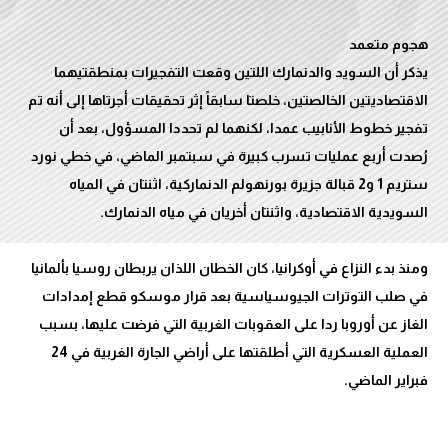
يذكر أن السويد والدنمارك اللتين وقعت التفجيرات بمنطقتيهما
الاقتصاديتين الخالصتين، خلصتا سابقاً إثر تحقيقات أجرتاها إلى أنه تم
تفجير خطوط الأنابيب عمدا، لكنهما لم تحددا المسؤول، بعد أن
رُصدت أربع عمليات تسرب كبيرة في سبتمبر الماضي، في خطي نورد
ستريم 1 و2 قبالة جزيرة بورنهولم الدنماركية، اثنتان في المياه
ومنذ بدء النزاع في أوكرانيا، كان الخطان اللذان يربطان روسيا بألمانيا
في صلب التوترات الجيوسياسية بعد قرار موسكو قطع إمدادات
الغاز عن أوروبا ردا على العقوبات الغربية التي فرضت عليها، بسبب
العملية العسكرية التي أطلقتها على أراضي الجارة الغربية في 24