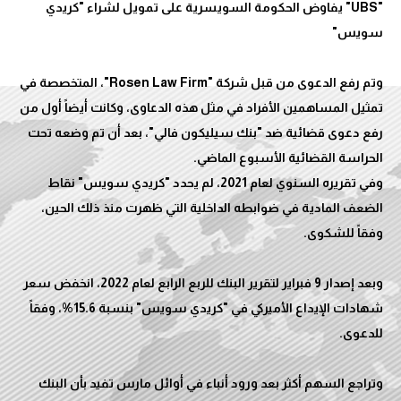
"UBS" يفاوض الحكومة السويسرية على تمويل لشراء "كريدي
وتم رفع الدعوى من قبل شركة "Rosen Law Firm"، المتخصصة في
تمثيل المساهمين الأفراد في مثل هذه الدعاوى، وكانت أيضاً أول من
رفع دعوى قضائية ضد "بنك سيليكون فالي"، بعد أن تم وضعه تحت
وفي تقريره السنوي لعام 2021، لم يحدد "كريدي سويس" نقاط
الضعف المادية في ضوابطه الداخلية التي ظهرت منذ ذلك الحين،
وبعد إصدار 9 فبراير لتقرير البنك للربع الرابع لعام 2022، انخفض سعر
شهادات الإيداع الأميركي في "كريدي سويس" بنسبة 15.6%، وفقاً
وتراجع السهم أكثر بعد ورود أنباء في أوائل مارس تفيد بأن البنك