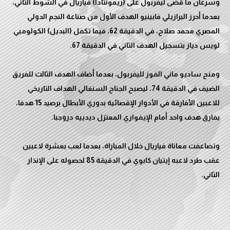
وسرعان ما قضى ليفربول على (ريمونتادا) فياريال في الشوط الثاني،
بعدما أحرز البرازيلي فابينيو الهدف الأول من صناعة النجم الدولي
المصري محمد صلاح، في الدقيقة 62، فيما تكفل (البديل) الكولومبي
ومنح ساديو ماني الفوز لليفربول، بعدما أضاف الهدف الثالث للفريق
الضيف في الدقيقة 74، ليصبح الجناح السنغالي الهداف التاريخي
للاعبين الأفارقة في الأدوار الإقصائية بدوري الأبطال برصيد 15 هدفا،
وتضاعفت معاناة فياريال خلال المباراة، بعدما لعب بعشرة لاعبين
عقب طرد لاعبه إيتيان كابوي في الدقيقة 85 لحصوله على الإنذار
الثاني.