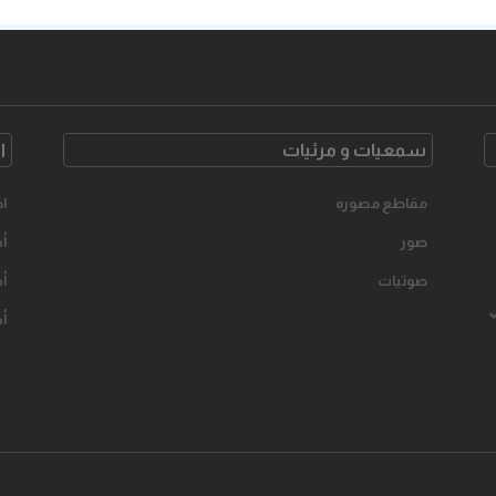
سمعیات و مرئیات
ا
مقاطع مصوره
اح
صور
أخ
صوتیات
أخ
أخ