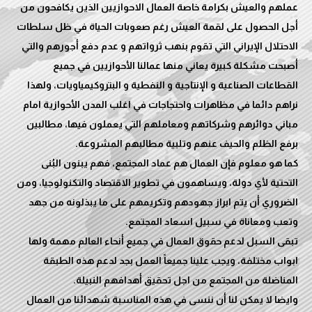
عملهم والعيش بكرامة خاصة العمال الاحوازيين الذين يكافحون من
أجل الحصول على لقمة العيش رغم صعوبات الحياة في ظل سلطات
الاحتلال الإيراني التي تقوم بنهب ثرواتهم و عدم دفع أجورهم والتي
أصبحت مشكلة كبيرة يعاني منها عمالنا الأحوازيين في جميع
القطاعات الصناعية و الإنتاجية و النفطية و البتروكيمياويات، ولهذا
نراهم دائما في مظاهرات واحتجاجات في اغلب المدن الأحوازية امام
مباني دوائرهم وشركاتهم ومعاملهم التي يعملون فيها، مطالبين
كما هو معلوم فإن العمال هم عماد المجتمع، فهم يبنون البُنى
التحتية لأي دولة، ويساهمون في تطوير الاقتصاد والتكنولوجيا، ومن
الضروري أن يتم ابراز جهودهم وتكريمهم على ما يبذلونه من جهد
تبقى السبل لدعم حقوق العمال في جميع أنحاء العالم مهمة ولها
ابواب مختلفة، ويجب علينا جميعاً العمل بجد لدعم هذه الطبقة
وايضا لا يمكن لنا أن ننسى في هذه المناسبة شهدائنا من العمال