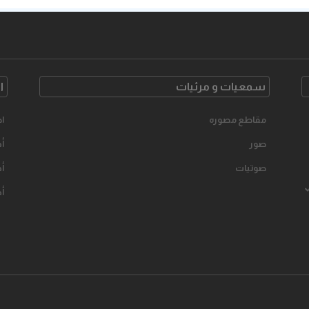
سمعیات و مرئیات
ا
مقاطع مصوره
اح
صور
أخ
صوتیات
أخ
أخ