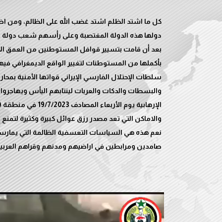
كل ما اشتد الظلم اشتد غضب الله على الظالم، ومن اظل
بعد أن قامت بتسيير قوافل المستوطنين من العمق الايرا
بأكملها من المستوطنات لتغيير الواقع الديمغرافي فيها 
سلطات الإحتلال الفارسي الإيراني قواتها الأمنية بمح
والبسطات والدكات والعربات لينتابهم اليأس ويهاجروا الى
الإرهابية يوم الأرب
نعم هذه هي السياسات التعسفية الظالمة التي يمارسها 
صامدين ومرابطين في اراضيهم ومدنهم وقراهم العربية ا