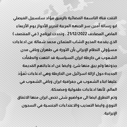
التقت قناة التاسعة الفضائية بالرفيق فؤاد سلسبيل الفيصلي
ابو رسالة أمين سر الجبهه العربية لتحرير الأحواز يوم الأربعاء
الماضي المصادف 21/12/2022 ، وتحدث لبرنامج ( في المنتصف )
الذي يقدمه المذيع الشاب المتمكن محمد شمالة عن ادعاءات
مسؤولي النظام الإيراني بأن الثورة في طهران وباقي مدن
الشعوب في خارطة ايران السياسية قد انتهت وانطفأت
جذوتها ولم يبق منها شئ، وايضا عن ادعاءاتهم القديمة
الجديدة حول ازالة اسرائيل من الخارطة وهي ادعاءات تَعَوَّدَ
عليها ابناء الشعوب في جغرافية ايران وباقي الشعوب في
وتم التطرق ايضا الى مواضيع شتى تخص ايران منها الاتفاق
النووي وايضا التعذيب والاعتداءات الجنسية في السجون