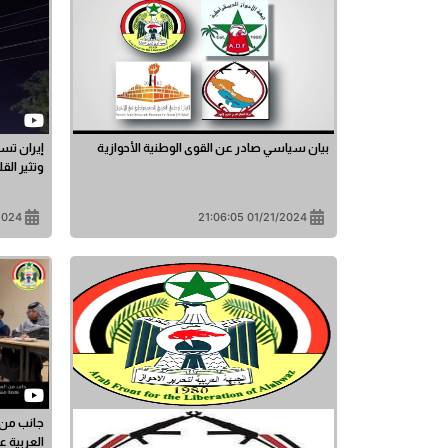
بيان سياسي صادر عن القوى الوطنية الأحوازية
إيران تس
وتثير الق
1:01:54
01/21/2024 21:06:05
جانب من ا
العربية ع