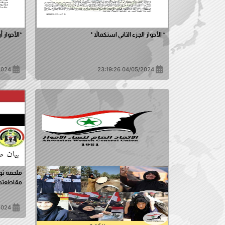
* الأحواز الجزء الثاني استكمالاً *
*الأحواز 
2:23:45
04/05/2024 23:19:26
ملحمة ثو
مقاطعتها 
1:44:15