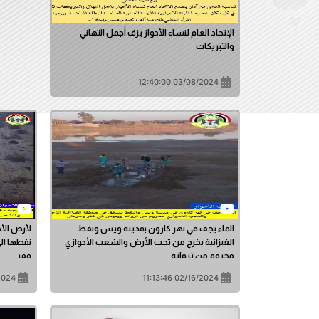
الإتحاد العام لنساء الأحواز يزف أجمل التهاني
والتبريكات
03/08/2024 12:40:00
الماء يجف في نهر كارون بمدينة ويس ونفط
لأرض الأح
الغيزانية يخرج من تحت الأرض والشعب الأحوازي
نفطها ال
محروم من ثرواته
فقر
1:10:26
02/16/2024 11:13:46