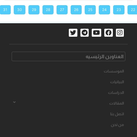
31
30
29
28
27
26
25
24
23
22
العناوین الرئیسیه
الموسسات
البیانیات
الدراسات
المقالات
اتصل بنا
من نحن