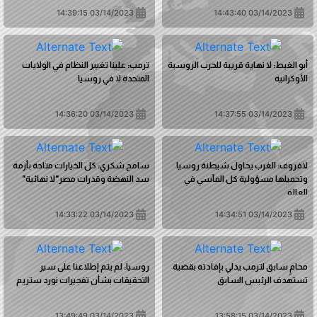
03/14/2023 14:39:15
03/14/2023 14:43:40
أبو الغيط: لا نهاية قريبة للحرب الروسية
ترمب: علينا تغيير النظام في الولايات
الأوكرانية
المتحدة لا في روسيا
03/14/2023 14:36:20
03/14/2023 14:37:55
لافروف: الغرب يحاول شيطنة روسيا
سامح شكري: كل الخيارات متاحة بأزمة
وتحميلها مسؤولية كل المآسي في
سد النهضة وقدرات مصر"لا نهائية"
العالم
03/14/2023 14:33:22
03/14/2023 14:34:51
محامٍ سابق لترمب يدلي بإفادته بقضية
روسيا: لم يتم إطلاعنا على سير
تستهدف الرئيس السابق
التحقيقات بشأن تفجيرات نورد ستريم
03/14/2023 13:49:49
03/14/2023 13:58:15