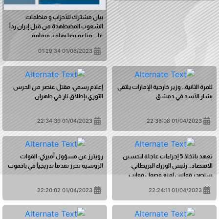
بيان مشترك للأحزاب و منظمات
الشعوب المضطهدة من قبل إيران رداً
على مزاعم رضا بهلوي ورفاقه.
01/06/2023 01:29:34
للمرة الثانية.. وزير خارجية الإمارات يلتقي
إعلام رسمي: مقتل عنصر من الحرس
بشار الأسد في دمشق
الثوري بإطلاق نار في طهران
01/04/2023 22:34:39
01/04/2023 22:36:08
تعهد باتخاذ 5 إجراءات عاجلة لتحسين
رويترز عن مسؤول أميركي: القوات
الاقتصاد.. رئيس الوزراء البريطاني:
الروسية تحرز تقدماً تدريجياً في باخموت
سنصدر قوانين لمنع وصول قوارب
الموت إلى شواطئنا
01/04/2023 22:20:02
01/04/2023 22:24:11