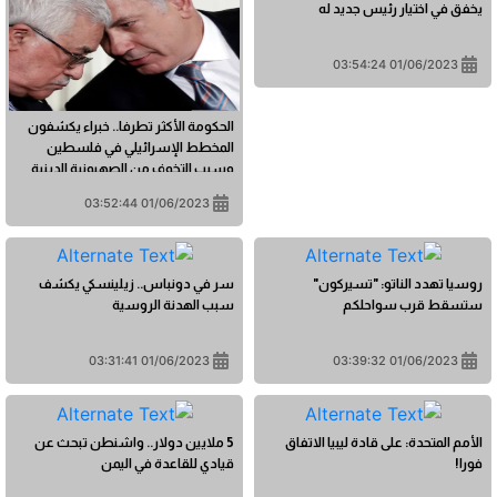
يخفق في اختيار رئيس جديد له
01/06/2023 03:54:24
الحكومة الأكثر تطرفا.. خبراء يكشفون
المخطط الإسرائيلي في فلسطين
وسبب التخوف من الصهيونية الدينية
01/06/2023 03:52:44
روسيا تهدد الناتو: "تسيركون"
سر في دونباس.. زيلينسكي يكشف
ستسقط قرب سواحلكم
سبب الهدنة الروسية
01/06/2023 03:31:41
01/06/2023 03:39:32
الأمم المتحدة: على قادة ليبيا الاتفاق
5 ملايين دولار.. واشنطن تبحث عن
فورا!
قيادي للقاعدة في اليمن