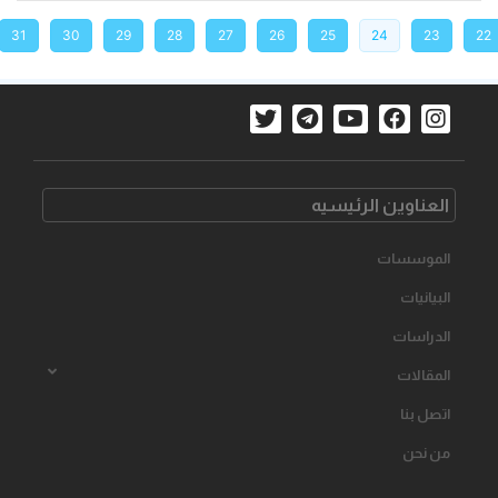
31
30
29
28
27
26
25
24
23
22
العناوین الرئیسیه
الموسسات
البیانیات
الدراسات
المقالات
اتصل بنا
من نحن