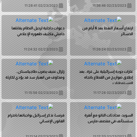
02/23/2023 11:28:41
02/23/2023 11:36:46
ارتفاع أسعار النفط بعد 6 أيام من
دعوات داخلية لرحيل النظام يقابلها
الخسائر
خامنئي بتكثيف ظهوره الإعلامي
02/23/2023 11:24:32
02/23/2023 11:26:24
غارات جوية إسرائيلية على غزة.. بعد
زلزال عنيف يضرب طاجيكستان..
إطلاق صواريخ من القطاع باتجاه
ومخاوف من انهيار سد قد يؤدي لكارثة
المستوطنات
02/23/2023 11:15:56
02/23/2023 11:17:28
السويد: محادثات الناتو مع أنقرة
فرنسا: نذكر إسرائيل بواجباتها باحترام
ستستأنف في منتصف مارس
القانون الإنساني
02/23/2023 11:11:14
02/23/2023 11:12:33