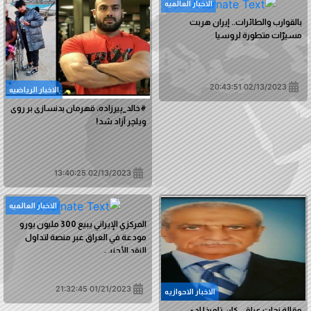
الاخبار العالمیه
بالقوارب والطائرات.. إيران هربت
مسيرّات متطورة لروسيا
02/13/2023 20:43:51
الاخبار الریاضیه
#خالد_پیرزاده، قهرمان بدنسازی بر روی
ویلچر آزاد شد!
02/13/2023 13:40:25
الاخبار العالمیه
المركزي الإيراني يبيع 300 مليون يورو
مودعة في العراق عبر منصة لتداول
النقد الأجنبي
01/21/2023 21:32:45
الاخبار الاحوازیه
مقالة نحات عراقي كان تلميذا لدى